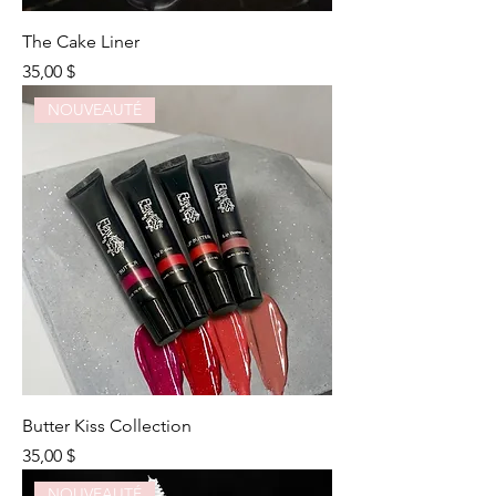
The Cake Liner
Prix
35,00 $
NOUVEAUTÉ
Butter Kiss Collection
Prix
35,00 $
NOUVEAUTÉ