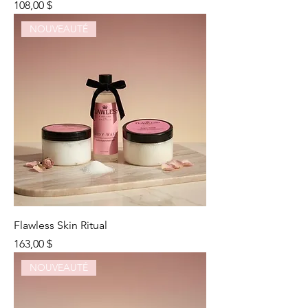
Prix
108,00 $
NOUVEAUTÉ
Flawless Skin Ritual
Prix
163,00 $
NOUVEAUTÉ