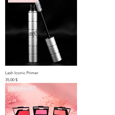
Lash Iconic Primer
Prix
35,00 $
NOUVEAUTÉ