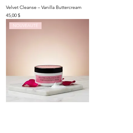
Velvet Cleanse – Vanilla Buttercream
Prix
45,00 $
NOUVEAUTÉ
Crown Repair Mask
Prix
59,00 $
NOUVEAUTÉ