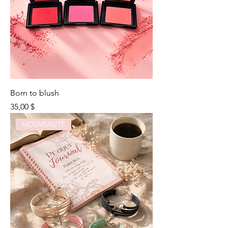
Born to blush
Prix
35,00 $
NOUVEAUTÉ