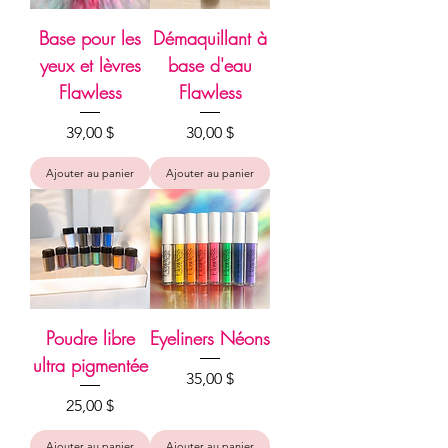
Base pour les
Démaquillant à
yeux et lèvres
base d'eau
Flawless
Flawless
Prix
Prix
39,00 $
30,00 $
Ajouter au panier
Ajouter au panier
Poudre libre
Eyeliners Néons
ultra pigmentée
Prix
35,00 $
Prix
25,00 $
Ajouter au panier
Ajouter au panier