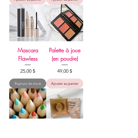
Mascara
Palette à joue
Flawless
(en poudre)
Prix
Prix
25,00 $
49,00 $
Rupture de stock
Ajouter au panier
Crayon pour
Faux cils