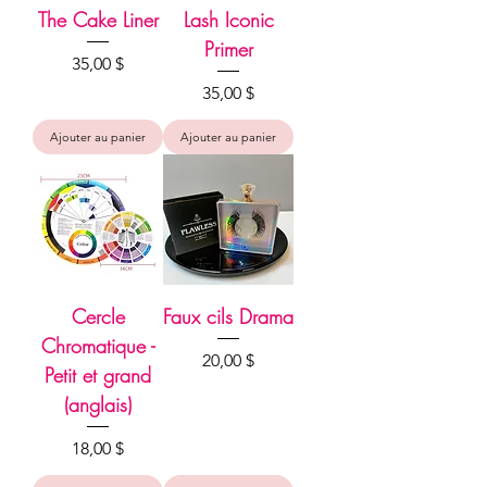
The Cake Liner
Lash Iconic
Primer
Prix
35,00 $
Prix
35,00 $
Ajouter au panier
Ajouter au panier
Cercle
Faux cils Drama
Chromatique -
Prix
20,00 $
Petit et grand
(anglais)
Prix
18,00 $