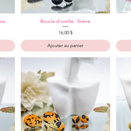
Aperçu rapide
low
Boucle d'oreille - Sirène
Prix
16,00 $
Ajouter au panier