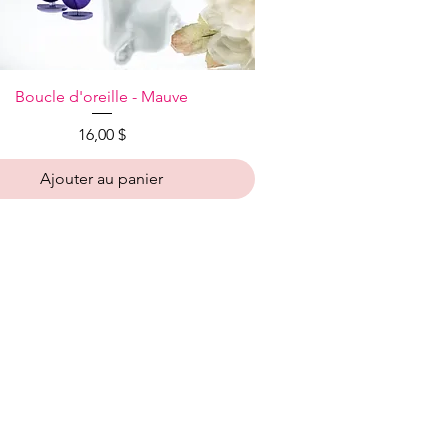
Aperçu rapide
Boucle d'oreille - Mauve
Prix
16,00 $
Ajouter au panier