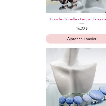
Aperçu rapide
Boucle d'oreille - Léopard des n
Prix
16,00 $
Ajouter au panier