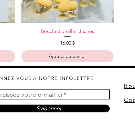
Aperçu rapide
Boucle d'oreille - Jaunes
Prix
16,00 $
Ajouter au panier
NNEZ-VOUS À NOTRE INFOLETTRE
Bou
Con
S'abonner