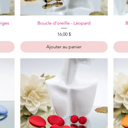
Aperçu rapide
eiges
Boucle d'oreille - Léopard
B
Prix
16,00 $
Ajouter au panier