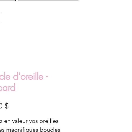
le d'oreille -
pard
Prix
0 $
 en valeur vos oreilles
les magnifiques boucles