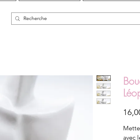
Bouc
Léo
16,0
Mettez
avec 