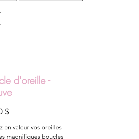
le d'oreille -
uve
Prix
0 $
 en valeur vos oreilles
les magnifiques boucles