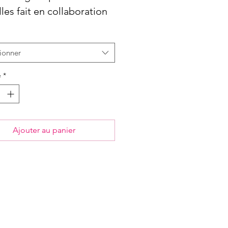
lles fait en collaboration
ic & Clip
ionner
é
*
Ajouter au panier