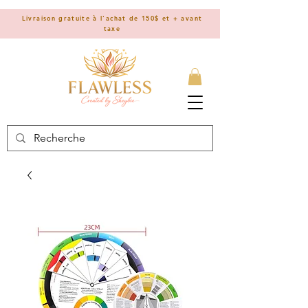
Livraison gratuite à l'achat de 150$ et + avant
taxe