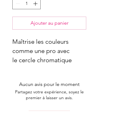
Ajouter au panier
Maîtrise les couleurs
comme une pro avec
le cercle chromatique
Flawless. Disponible
en petit format (14
Aucun avis pour le moment
cm) pour tes
Partagez votre expérience, soyez le
déplacements et
premier à laisser un avis.
retouches rapides, ou
en grand format (23
Laisser un avis
cm) pour un apprentissage
plus détaillé et précis.