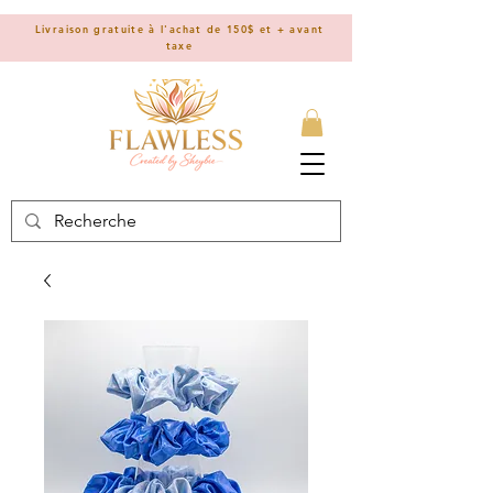
Livraison gratuite à l'achat de 150$ et + avant
taxe