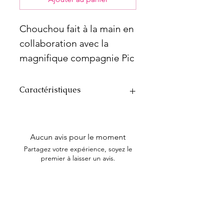
Chouchou fait à la main en
collaboration avec la
magnifique compagnie Pic
& Clip.
2 formats s’offrent à vous:
Caractéristiques
Large et Gigantesque
Ne pas laisser l’accessoire à un
enfant sans la surveillance d’un
adulte
Aucun avis pour le moment
Lavable à la main ou séparément à
Partagez votre expérience, soyez le
la machine à l’eau froide,
premier à laisser un avis.
suspendre pour sécher
Fabriqué au Québec
Laisser un avis