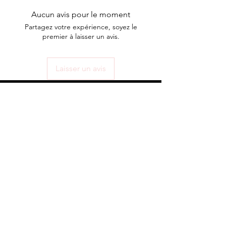
regard complètement
Aucun avis pour le moment
Flawless! Grandeur 14 mm
Partagez votre expérience, soyez le
premier à laisser un avis.
Laisser un avis
ABONNEZ-VOUS À NOTRE
INFOLETTRE
S'abonner
Boutique