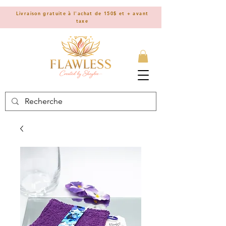
Livraison gratuite à l'achat de 150$ et + avant
taxe