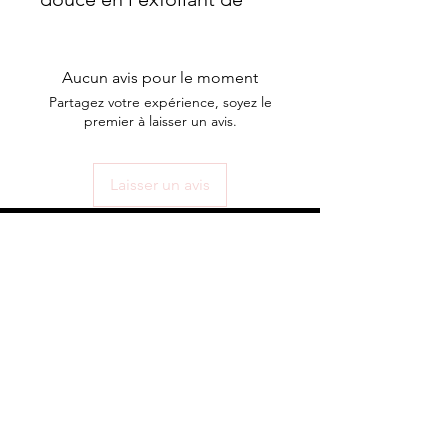
façon naturelle.
Aucun avis pour le moment
Partagez votre expérience, soyez le
premier à laisser un avis.
Laisser un avis
ABONNEZ-VOUS À NOTRE
INFOLETTRE
S'abonner