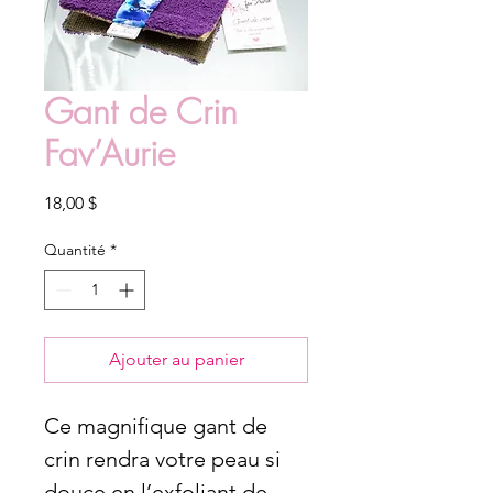
Gant de Crin
Fav’Aurie
Prix
18,00 $
Quantité
*
Ajouter au panier
Ce magnifique gant de
crin rendra votre peau si
douce en l’exfoliant de