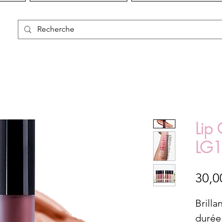
Lip 
LG1
30,0
Brilla
durée