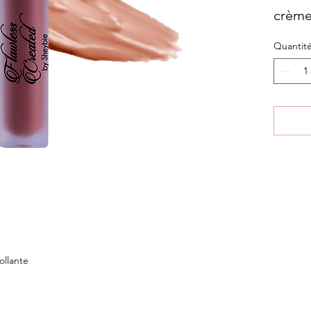
crème
Quantit
ollante