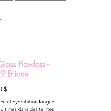
Gloss Flawless -
9 Brique
Prix
0 $
nce et hydratation longue
 ultimes dans des teintes