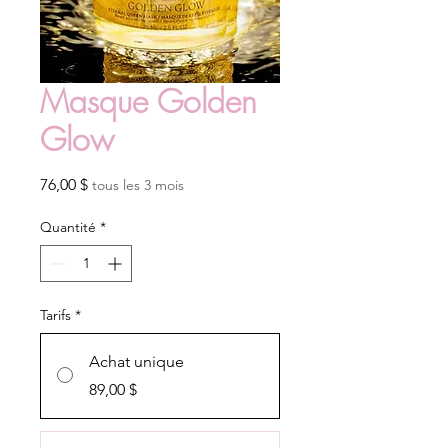
Masque Golden
Glow
Prix
76,00 $
tous les 3 mois
Quantité
*
Tarifs
*
Achat unique
89,00 $