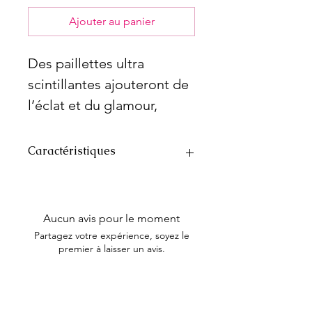
Ajouter au panier
Des paillettes ultra
scintillantes ajouteront de
l’éclat et du glamour,
fabriqué à partir des
meilleurs paillettes de
Caractéristiques
qualité.
Particules de paillettes ultra
scintillantes
Polyvalent – utiliser sur le visage, les
Aucun avis pour le moment
ongles et les cheveux. Éviter les
Partagez votre expérience, soyez le
régions des yeux et lèvres
premier à laisser un avis.
Laisser un avis