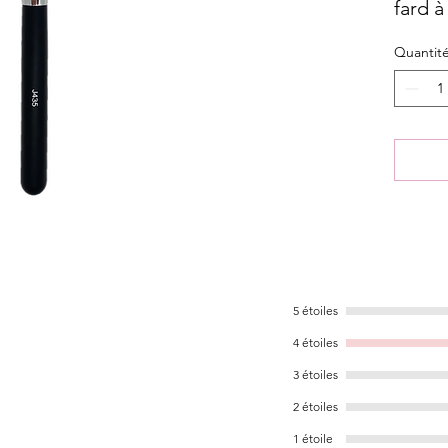
fard à
conto
Quantit
5 étoiles
4 étoiles
3 étoiles
2 étoiles
1 étoile