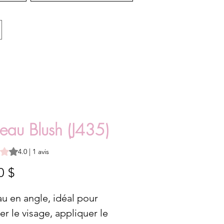
ceau Blush (J435)
est de 4.0 sur cinq étoiles selon 1 avis
4.0 | 1 avis
Prix
0 $
u en angle, idéal pour
er le visage, appliquer le