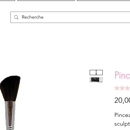
Pin
La note 
20,0
Pincea
sculpt