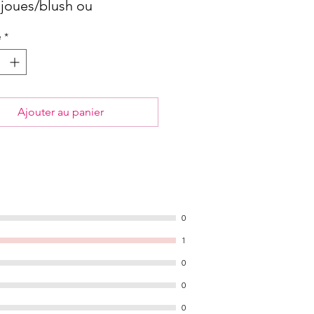
 joues/blush ou
uring
é
*
Ajouter au panier
0
1
0
0
0