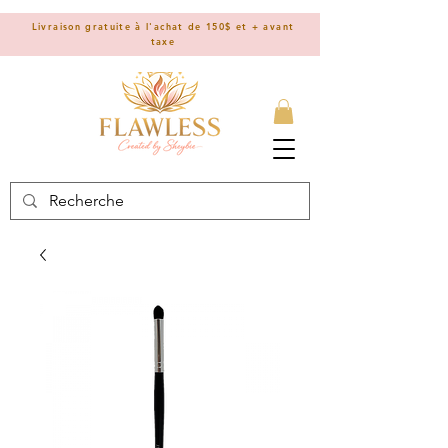
Livraison gratuite à l'achat de 150$ et + avant
taxe