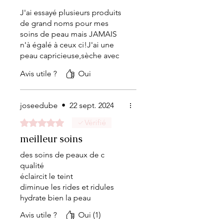
Flawless :
J'ai essayé plusieurs produits
de grand noms pour mes
soins de peau mais JAMAIS
n'à égalé à ceux ci!J'ai une
Crème Nettoyante
peau capricieuse,sèche avec
rougeur et depuis que j'utilise
Coco (45,99 $) – Douce
Avis utile ?
Oui
la gamme Flawless je vois une
mais efficace, elle
très grande différence.La peau
élimine les impuretés
reste hydrater,lumineuse et
joseedube
•
22 sept. 2024
diminue presque entièrement
sans agresser la peau.
mes rougeurs.Très délicat
Noté 5 sur 5.
Vérifié
Exfoliant Pure
comme odeur et le plus
meilleur soins
important sans crainte pour
Diamond (55,99 $) – Un
notre peau.Je vous les
des soins de peaux de c
soin illuminant qui affine
recommandes
qualité
la texture de la peau et
fortement.Merci à toi Sheybie
éclaircit le teint
de nous rendre lumineuse💖
fait ressortir ton glow
diminue les rides et ridules
hydrate bien la peau
naturel.
Avis utile ?
Masque Golden
Oui (1)