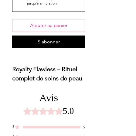
jusqu'à annulation
Ajouter au panier
S'abonner
Royalty Flawless – Rituel
complet de soins de peau
Avis
Valeur totale : 347,99 $ |
Offert en bundle dès
5.0
Noté 5 sur 5.
285,99 $ ou 264,85 $ avec
abonnement
5
5