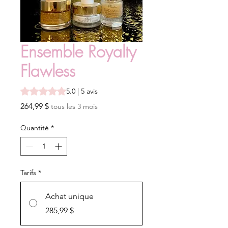
Ensemble Royalty
Flawless
La note est de 5.0 sur cinq étoiles selon 5 avis
5.0 | 5 avis
Prix
264,99 $
tous les 3 mois
Quantité
*
Tarifs
*
Achat unique
285,99 $