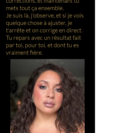
corrections, et maintenant tu
mets tout ça ensemble.
Je suis là, j'observe, et si je vois
quelque chose à ajuster, je
t'arrête et on corrige en direct.
Tu repars avec un résultat fait
par toi, pour toi, et dont tu es
vraiment fière.