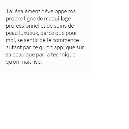
J'ai également développé ma
propre ligne de maquillage
professionnel et de soins de
peau luxueux, parce que pour
moi, se sentir belle commence
autant par ce qu'on applique sur
sa peau que par la technique
qu'on maîtrise.
Le maquillage n'a jamais été une
question de cacher qui tu es.
C'est une façon de révéler
pleinement la femme que tu es
capable de devenir. 👑