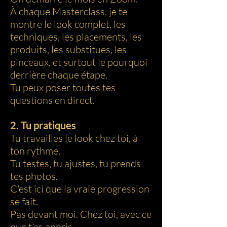
À chaque Masterclass, je te
montre le look complet, les
techniques, les placements, les
produits, les substitues, les
pinceaux, et surtout le pourquoi
derrière chaque étape.
Tu peux poser toutes tes
questions en direct.
2. Tu pratiques
Tu travailles le look chez toi, à
ton rythme.
Tu testes, tu ajustes, tu prends
tes photos.
C'est ici que la vraie progression
se fait.
Pas devant moi. Chez toi, avec ce
que t'as appris.