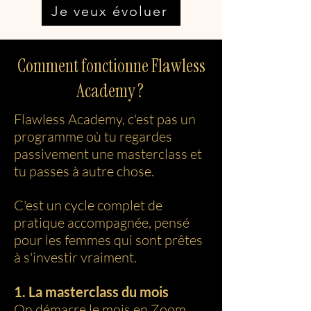
Je veux évoluer
Comment fonctionne Flawless
Academy ?
Flawless Academy, c'est pas un
programme où tu regardes
passivement une masterclass et
tu passes à autre chose.
C'est un cycle complet de
pratique accompagnée, pensé
pour les femmes qui sont prêtes
à s'investir vraiment.
1. La masterclass du mois
On démarre le mois en Zoom.