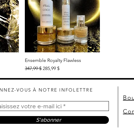
Ensemble Royalty Flawless
Prix original
Prix promotionnel
347,99 $
285,99 $
NNEZ-VOUS À NOTRE INFOLETTRE
Bou
Con
S'abonner