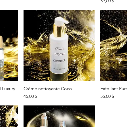
Prix
59,00 $
l Luxury
Crème nettoyante Coco
Exfoliant Pu
Prix
Prix
45,00 $
55,00 $