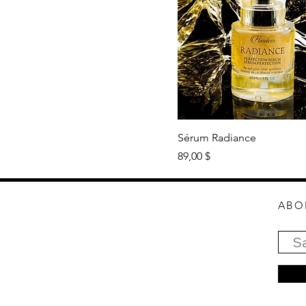
Sérum Radiance
Prix
89,00 $
ABO