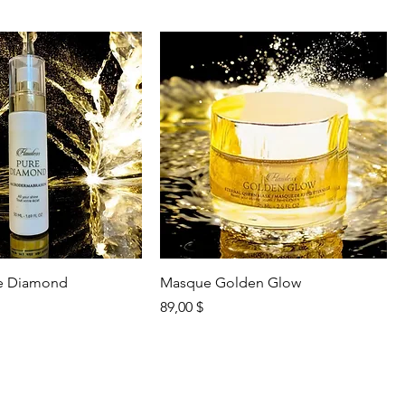
re Diamond
Masque Golden Glow
Prix
89,00 $