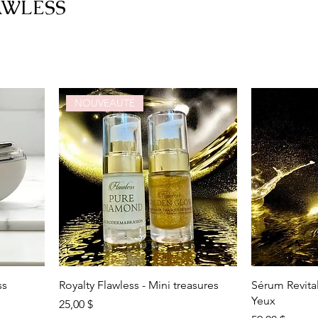
AWLESS
NOUVEAUTÉ
ss
Royalty Flawless - Mini treasures
Sérum Revita
Yeux
Prix
25,00 $