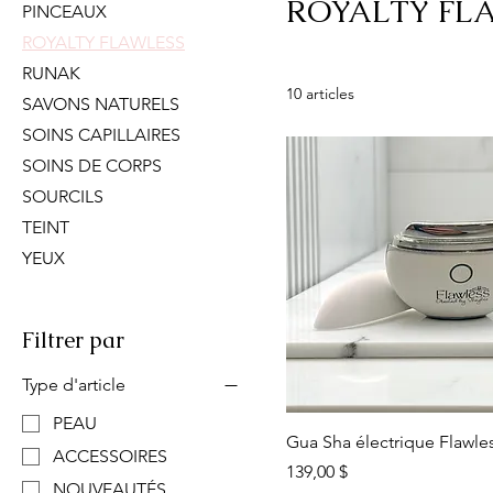
ROYALTY FL
PINCEAUX
ROYALTY FLAWLESS
RUNAK
10 articles
SAVONS NATURELS
SOINS CAPILLAIRES
SOINS DE CORPS
SOURCILS
TEINT
YEUX
Filtrer par
Type d'article
PEAU
Gua Sha électrique Flawle
ACCESSOIRES
Prix
139,00 $
NOUVEAUTÉS